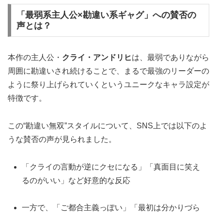
「最弱系主人公×勘違い系ギャグ」への賛否の
声とは？
本作の主人公・
クライ・アンドリヒ
は、最弱でありながら
周囲に勘違いされ続けることで、まるで最強のリーダーの
ように祭り上げられていくというユニークなキャラ設定が
特徴です。
この“勘違い無双”スタイルについて、SNS上では以下のよ
うな賛否の声が見られました。
「クライの言動が逆にクセになる」「真面目に笑え
るのがいい」など好意的な反応
一方で、「ご都合主義っぽい」「最初は分かりづら