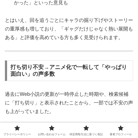
かった」といった意見も
とはいえ、回を追うごとにキャラの掘り下げやストーリー
の重厚感も増しており、「ギャグだけじゃなく熱い展開も
ある」と評価を高めている方も多く見受けられます。
打ち切り不安→アニメ化で一転して「やっぱり
面白い」の声多数
過去にWeb小説の更新が一時停止した時期や、検索候補
に「打ち切り」と表示されたことから、一部では不安の声
も上がっていました。
しかし、
2024年10月からのアニメ放送
をきっかけに、
プライバシーポリシー
お問い合わせフォーム
特定商取引法に基づく表記
著者プロフィール
「打ち切り説は杞憂だった」との声がSNS上に多く投稿