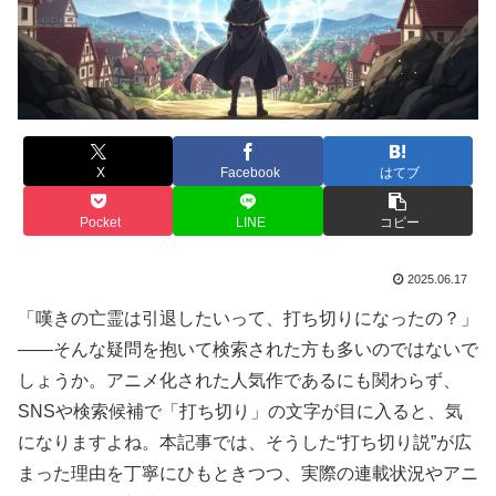
X
Facebook
はてブ
Pocket
LINE
コピー
2025.06.17
「嘆きの亡霊は引退したいって、打ち切りになったの？」
——そんな疑問を抱いて検索された方も多いのではないで
しょうか。アニメ化された人気作であるにも関わらず、
SNSや検索候補で「打ち切り」の文字が目に入ると、気
になりますよね。本記事では、そうした“打ち切り説”が広
まった理由を丁寧にひもときつつ、実際の連載状況やアニ