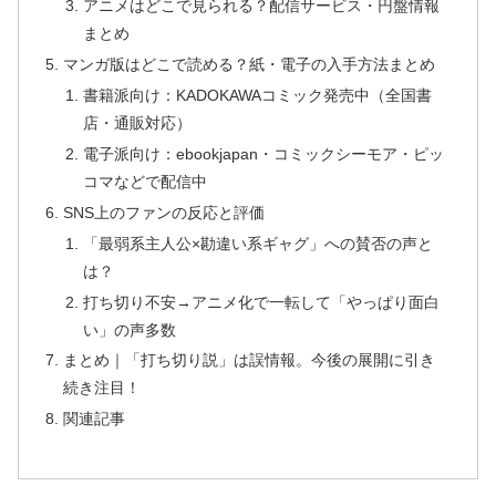
アニメはどこで見られる？配信サービス・円盤情報
まとめ
マンガ版はどこで読める？紙・電子の入手方法まとめ
書籍派向け：KADOKAWAコミック発売中（全国書
店・通販対応）
電子派向け：ebookjapan・コミックシーモア・ピッ
コマなどで配信中
SNS上のファンの反応と評価
「最弱系主人公×勘違い系ギャグ」への賛否の声と
は？
打ち切り不安→アニメ化で一転して「やっぱり面白
い」の声多数
まとめ｜「打ち切り説」は誤情報。今後の展開に引き
続き注目！
関連記事