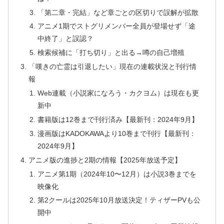
「第二章・完結」など章ごとの区切りで誤解が拡散
アニメ1期でストグリメンバー全員が登場せず「途
中終了」と誤認？
検索候補に「打ち切り」と出る→噂の自己増殖
「嘆きの亡霊は引退したい」現在の連載状況と刊行情
報
Web連載（小説家になろう・カクヨム）は現在も更
新中
書籍版は12巻まで刊行済み【最新刊：2024年9月】
漫画版はKADOKAWAより10巻まで刊行【最新刊：
2024年9月】
アニメ版の進捗と2期の情報【2025年放送予定】
アニメ第1期（2024年10〜12月）は小説3巻までを
映像化
第2クールは2025年10月放送決定！ティザーPVも公
開中