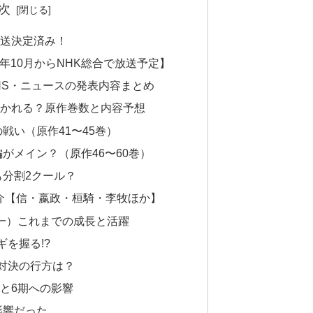
次
放送決定済み！
5年10月からNHK総合で放送予定】
NS・ニュースの発表内容まとめ
描かれる？原作巻数と内容予想
戦い（原作41〜45巻）
がメイン？（原作46〜60巻）
も分割2クール？
介【信・嬴政・桓騎・李牧ほか】
成一）これまでの成長と活躍
を握る!?
対決の行方は？
と6期への影響
影響だった