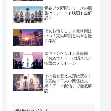
青春ブタ野郎シリーズの順
番は？アニメも映画も全解
説！
彼女お借りします最終回は
いつ？完結時期と結末を徹
底考察
エヴァンゲリオン最終回
「おめでとう」に隠された
衝撃のメッセージ
その着せ替え人形は恋をす
る完結！二人の関係は夫
婦？アニメ配信まで徹底解
説