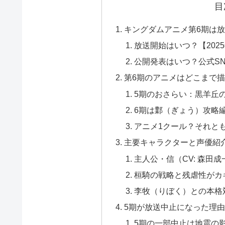
目
キングダムアニメ第6期は
放送開始はいつ？【202
公開発表はいつ？公式S
第6期のアニメはどこまで
5期のおさらい：黒羊丘の
6期は鄴（ぎょう）攻略編
アニメ1クール？それと
主要キャラクターと声優紹
主人公・信（CV: 森田
桓騎の戦略と残虐性がカギ
李牧（りぼく）との本格
5期が放送中止になった理由
5期の一部中止は地震の