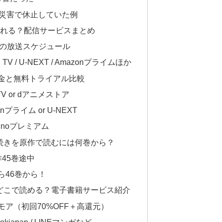
然災害で休止していた例
られる？配信サービスまとめ
での放送スケジュール
 / U-NEXT / Amazonプライムほか
金と無料トライアル比較
V or dアニメストア
プライム or U-NEXT
inoプレミアム
続きを原作で読むには何巻から？
45巻途中
ら46巻から！
どこで読める？電子書籍サービス紹介
ア（初回70%OFF＋高還元）
okjapan / LINEマンガなど